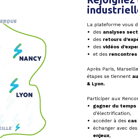
industrie
La plateforme vous d
des
analyses sect
des
retours d’exp
des
vidéos d’expe
et des
rencontres 
Après Paris, Marseil
étapes se tiennent
au
& Lyon.
Participer aux Rencont
gagner du temps
d’électrification,
accéder à des
cas
échanger avec de
enjeux
,