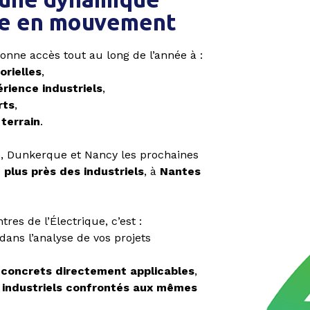
lle en mouvement
onne accès tout au long de l’année à :
orielles
,
érience industriels
,
rts
,
terrain
.
le, Dunkerque et Nancy les prochaines
 plus près des industriels
, à
Nantes
res de l’Électrique, c’est :
dans l’analyse de vos projets
 concrets directement applicables
,
s
industriels confrontés aux mêmes