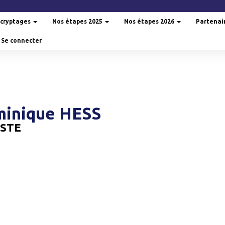
cryptages
Nos étapes 2025
Nos étapes 2026
Partenai
Se connecter
inique HESS
STE